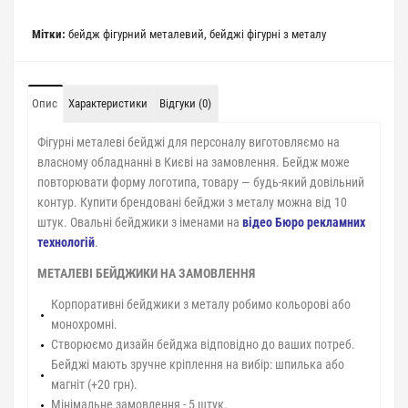
Мітки:
бейдж фігурний металевий
,
бейджі фігурні з металу
Опис
Характеристики
Відгуки (0)
Фігурні металеві бейджі для персоналу виготовляємо на
власному обладнанні в Києві на замовлення. Бейдж може
повторювати форму логотипа, товару — будь-який довільний
контур. Купити брендовані бейджи з металу можна від 10
штук. Овальні бейджики з іменами на
відео Бюро рекламних
технологій
.
МЕТАЛЕВІ БЕЙДЖИКИ НА ЗАМОВЛЕННЯ
Корпоративні бейджики з металу робимо кольорові або
монохромні.
Створюємо дизайн бейджа відповідно до ваших потреб.
Бейджі мають зручне кріплення на вибір: шпилька або
магніт (+20 грн).
Мінімальне замовлення - 5 штук.