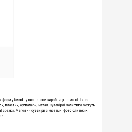
х форм у Києві - у нас власне виробництво магнітів на
к, пластик, артпапери, метал. Сувенірні магнітики можуть
 зразки. Магніти - сувеніри з містами, фото близьких,
ки.