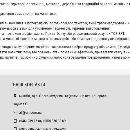
нітів: акрилові, пластикові, металеві, дерев'яні та традиційні вінілові магніти з
рмлення замовлення на магнітики:
шліть нам лист з фотографією, логотипом або текстом, який треба надрукувати на
в'яжемося з вами для уточнення параметрів, термінів виготовлення;
та - готівкою в офісі, картка Приватбанку або розрахунковий рахунок ТОВ БРТ.
ати магнітні сувеніри можна в нашому офісі або замовити відправку перевізникам
завдання сувенірних магнітів - закріплювати образ продукту або компанії у свід
вати магнітик, тому він повинен бути помітним, ефектним, привертати увагу, вик
их магнітів: гармонійно сумісний малюнок і рекламне повідомлення; нанесемо кон
НАШІ КОНТАКТИ
м. Київ, вул. Олега Мудрака, 13 (колишня вул. Генерала
Наумова)
all@brt.com.ua
(044) 239-15-84, (050) 356-38-69
(093) 798-30-62, (067) 233-99-23