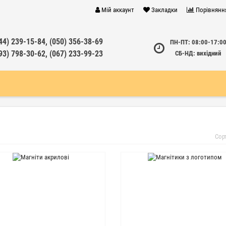
Мій аккаунт
Закладки
Порівнянн
44) 239-15-84, (050) 356-38-69
ПН-ПТ: 08:00-17:0
93) 798-30-62, (067) 233-99-23
СБ-НД: вихідний
Сор