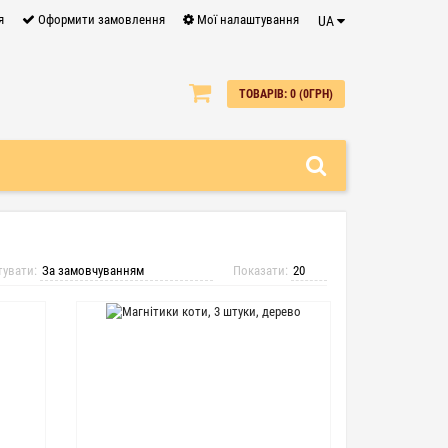
я
Оформити замовлення
Мої налаштування
UA
0
ТОВАРІВ: 0 (0ГРН)
тувати:
Показати: