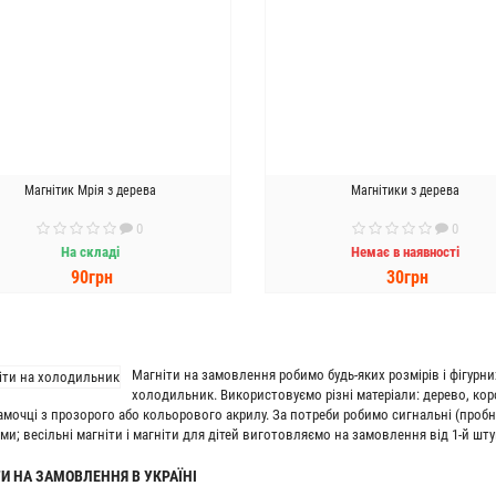
Магнітик Мрія з дерева
Магнітики з дерева
0
0
На складі
Немає в наявності
90грн
30грн
ДО КОШИКА
ПОПЕРЕДНЄ
ЗАМОВЛЕННЯ
Магніти на замовлення робимо будь-яких розмірів і фігурни
холодильник. Використовуємо різні матеріали: дерево, коро
амочці з прозорого або кольорового акрилу. За потреби робимо сигнальні (пробні)
и; весільні магніти і магніти для дітей виготовляємо на замовлення від 1-й шту
И НА ЗАМОВЛЕННЯ В УКРАЇНІ