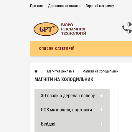
Про нас
Доставка та оплата
Гарантії магазину
Контакти
Поширені запитання
Договір публічної оферти
(0
(0
СПИСОК КАТЕГОРІЙ
Магнітна реклама
Магніти на холодильник
МАГНІТИ НА ХОЛОДИЛЬНИК
3D пазли з дерева і паперу
POS матеріали, підставки
Бейджі