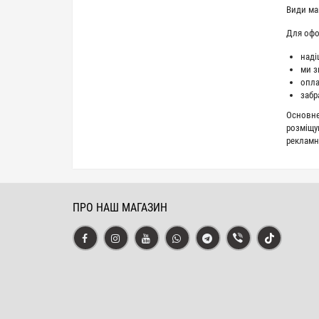
Види маг
Для офо
наді
ми з
опла
забр
Основне 
розміщу
рекламн
ПРО НАШ МАГАЗИН