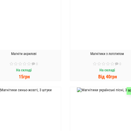
Магніти акрилові
Магнітики з логотипом
0
0
На складі
На складі
15грн
Вiд 40грн
ДО КОШИКА
ДО КОШИКА
Н