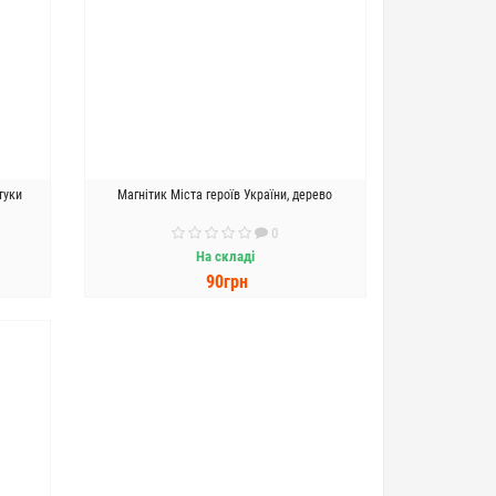
туки
Магнітик Міста героїв України, дерево
0
На складі
90грн
ДО КОШИКА