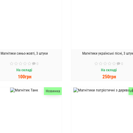
Магнітики синьо-жовті, 3 штуки
Магнітики українські пісні, 3 шту
0
0
На складі
На складі
100грн
250грн
ДО КОШИКА
ДО КОШИКА
Новинка
Н