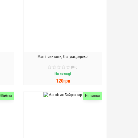
Магнітики коти, 3 штуки, дерево
0
На складі
120грн
ДО КОШИКА
овинка
Новинка