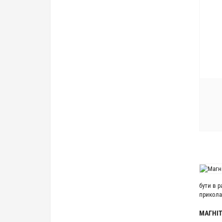
бути в р
приколам
МАГНІТ