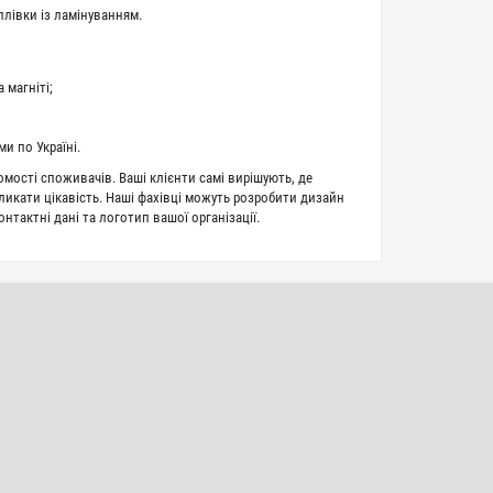
 плівки із ламінуванням.
 магніті;
и по Україні.
омості споживачів. Ваші клієнти самі вирішують, де
ликати цікавість. Наші фахівці можуть розробити дизайн
тактні дані та логотип вашої організації.