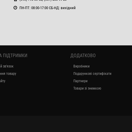
ПН-ПТ: 08:00-17:00 СБ-НД: вихідний
А ПІДТРИМКИ
ДОДАТКОВО
й зв’язок
Виробники
ння товару
Подарункові сертифікати
айту
Партнери
Товари зі знижкою