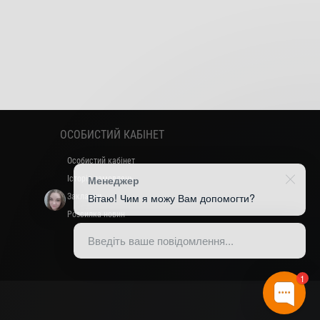
ОСОБИСТИЙ КАБІНЕТ
Особистий кабінет
Менеджер
Історія замовлень
Вітаю! Чим я можу Вам допомогти?
Закладки
Розсилка новин
Введіть ваше повідомлення...
1