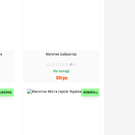
ки
Магнітик Байрактар
0
На складі
80грн
ДО КОШИКА
овинка
Новинка