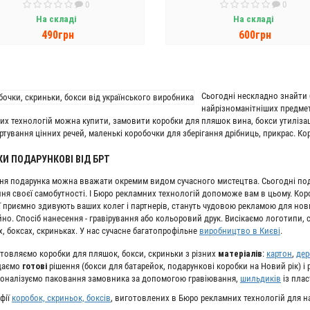
0
0
На складі
На складі
490грн
600грн
ДО КОШИКА
ДО КОШИКА
Сьогодні нескладно знайти б
найрізноманітніших предмет
их технологій можна купити, замовити коробки для пляшок вина, бокси утилізаці
ртування цінних речей, маленькі коробочки для зберігання дрібниць, прикрас. 
И ПОДАРУНКОВІ ВІД БРТ
ня подарунка можна вважати окремим видом сучасного мистецтва. Сьогодні пода
ня своєї самобутності. І Бюро рекламних технологій допоможе вам в цьому. Кор
ї приємно здивують ваших колег і партнерів, стануть чудовою рекламою для нов
но. Спосіб нанесення - гравірування або кольоровий друк. Висікаємо логотипи, с
х, боксах, скриньках. У нас сучасне багатопрофільне
виробництво в Києві
.
товляємо коробки для пляшок, бокси, скриньки з різних
матеріалів
:
картон
,
дер
даємо
готові
рішення (бокси для батарейок, подарункові коробки на Новий рік) і
оналізуємо паковання замовника за допомогою гравіювання,
шильдиків
із плас
фії
коробок, скриньок, боксів
, виготовлених в Бюро рекламних технологій для на