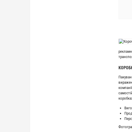
рекламн
транспо
КОРОБК
Пакуван
виражен
компані
самостій
коробка
Виго
Про
Перс
Фотогра