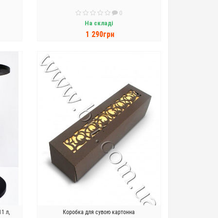
0
На складі
1 290грн
ДО КОШИКА
1 л,
Коробка для сувою картонна