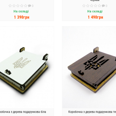
чорний
0
0
На складі
На складі
1 390грн
1 490грн
ДО КОШИКА
ДО КОШИКА
робочка з дерева подарункова біла
Коробочка з дерева подарункова т