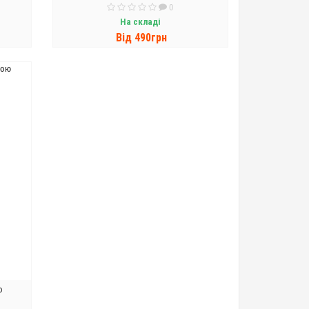
0
На складі
Вiд 490грн
ДО КОШИКА
ю