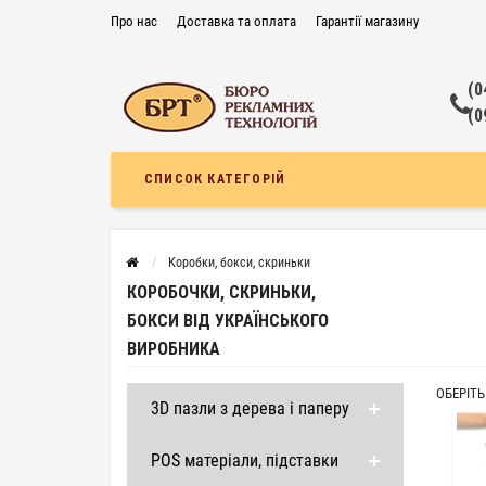
Про нас
Доставка та оплата
Гарантії магазину
Контакти
Поширені запитання
Договір публічної оферти
(0
(0
СПИСОК КАТЕГОРІЙ
Коробки, бокси, скриньки
КОРОБОЧКИ, СКРИНЬКИ,
БОКСИ ВІД УКРАЇНСЬКОГО
ВИРОБНИКА
ОБЕРІТЬ
3D пазли з дерева і паперу
POS матеріали, підставки