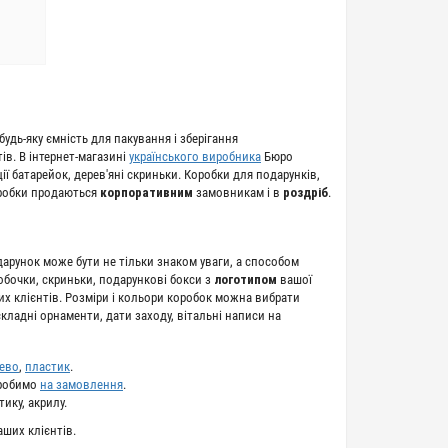
удь-яку ємність для пакування і зберігання
ів. В інтернет-магазині
українського виробника
Бюро
ї батарейок, дерев'яні скриньки. Коробки для подарунків,
Коробки продаються
корпоративним
замовникам і в
роздріб
.
рунок може бути не тільки знаком уваги, а способом
обочки, скриньки, подарункові бокси з
логотипом
вашої
их клієнтів. Розміри і кольори коробок можна вибрати
кладні орнаменти, дати заходу, вітальні написи на
ево
,
пластик
.
 робимо
на замовлення
.
тику, акрилу.
ших клієнтів.