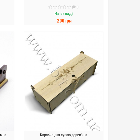
0
На складі
200грн
ДО КОШИКА
емна
Коробка для сувою дерев'яна