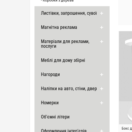
- Коробки з дерева
Листівки, запрошення, сувої
Магнітна реклама
Матеріали для реклами,
послуги
Меблі для дому збірні
Нагороди
Наліпки на авто, стіни, двері
Номерки
Об'ємні літери
Бокс д
Оформлення інтер'єрів