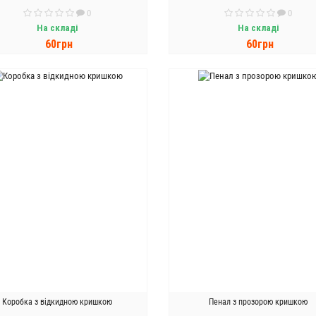
0
0
На складі
На складі
60грн
60грн
ДО КОШИКА
ДО КОШИКА
Коробка з відкидною кришкою
Пенал з прозорою кришкою