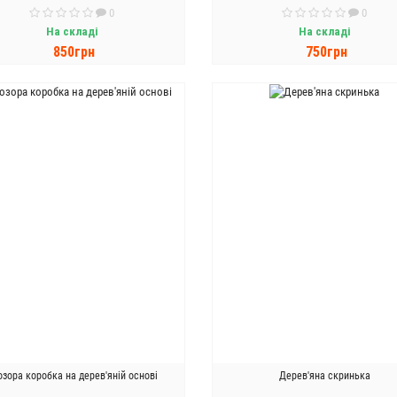
0
0
На складі
На складі
850грн
750грн
ДО КОШИКА
ДО КОШИКА
озора коробка на дерев'яній основі
Дерев'яна скринька