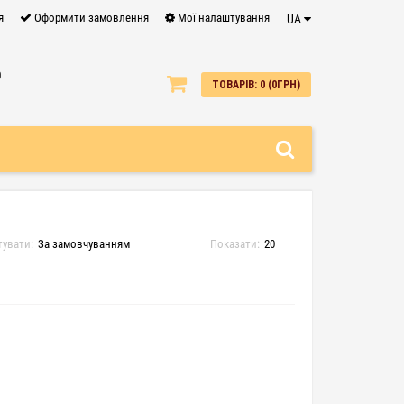
я
Оформити замовлення
Мої налаштування
UA
0
ТОВАРІВ: 0 (0ГРН)
тувати:
Показати: