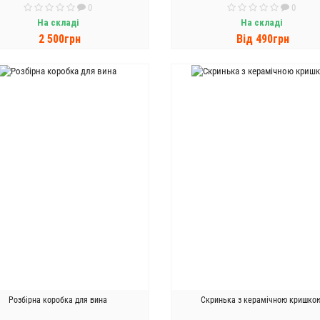
0
0
На складі
На складі
2 500грн
Вiд 490грн
ДО КОШИКА
ДО КОШИКА
Розбірна коробка для вина
Скринька з керамічною кришко