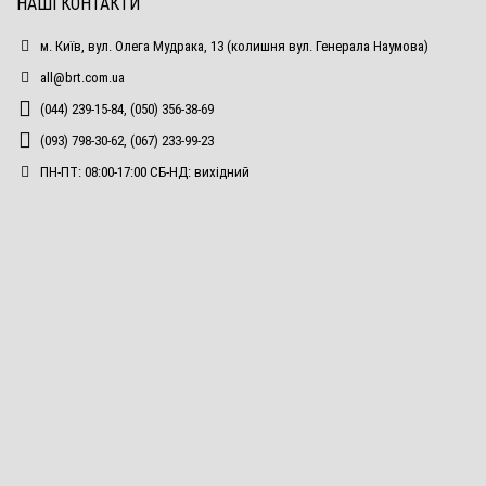
НАШІ КОНТАКТИ
м. Київ, вул. Олега Мудрака, 13 (колишня вул. Генерала Наумова)
all@brt.com.ua
(044) 239-15-84, (050) 356-38-69
(093) 798-30-62, (067) 233-99-23
ПН-ПТ: 08:00-17:00 СБ-НД: вихідний