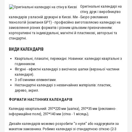
Оригінальні календарі на
стіну, друк і виробництво
календарів у власній друкарні в Києві. Ми - Бюро рекламних
технологій (компанія БРТ) - професійно виготовляємо календарі на
замовлення різних форматів і різним цільовим призначенням:
корпоративні та індивідуальні, магнітні й пластикові, авторські та
стандартні.
ВИДИ КАЛЕНДАРІВ
Квартальні, плакатні, перекидні. Новинки: календарі квартальні з
годинником.
Фігурні - ефектні календарі з висічкою шапки (верхньої частини
календаря).
З об'ємними елементами.
Нестандартні календарі з незвичайних матеріалів: пластик,
дерево, акрил.
ФОРМАТИ НАСТІННИХ КАЛЕНДАРІВ
Календар квартальний: 297*220 мм (шапка), 297*35 мм (рекламно-
інформаційне поле), 297*140 мм (сітка - 1 місяць);
Дизайн календарів можемо розробити "з нуля" або надрукувати за
макетом замовника. Робимо календарі зі стандартною сіткою (2-3