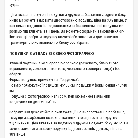
хутра.
Ціни вказані на хутряні подушки з друком зображення з одного боку.
Якщо Ви хочете замовити двосторонню подушку, ціна на 30% вище. У
нас немає подушок із надрукованим зображенням - всі подушки ми
робимо під клієнта, за 1 день. Ви можете оформити замовлення on-
line вранці, забрати подушку ввечері або замовити доставлення
транспортною компанією по Києву або Україні.
ПОДУШКИ З АТЛАСУ ЗІ СВОЄЮ ФОТОГРАФІЄЮ
Атласні подушки з кольоровою оборкою (рожевого, блакитного,
персикового, зеленого, жовтого, червоного кольорів тощо) і без
оборки.
Форма подушок: прямокутна і "сердечко".
Розмір прямокутної подушки: 45*35 см; подушки у формі серця - 40*40
см.
Подушка з фотографією, написом, пейзажем - незвичайний
подарунок на довгу пам'ять.
Зображення дуже стійке в експлуатації: не випереться, не поблякне,
тому що зафарбовані волокна тканини. У місці принта відсутнє
ущільнення. Ціна вказана за подушку з друком з одного боку. Якщо ви
хочете замовити атласну подушку із двостороннім друком, ціна на
30% вище.