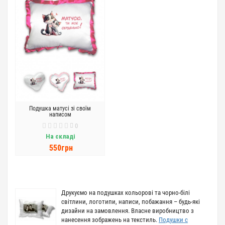
Подушка матусі зі своїм
написом
0
На складі
550грн
Друкуємо на подушках кольорові та чорно-білі
світлини, логотипи, написи, побажання – будь-які
дизайни на замовлення. Власне виробництво з
нанесення зображень на текстиль.
Подушки с