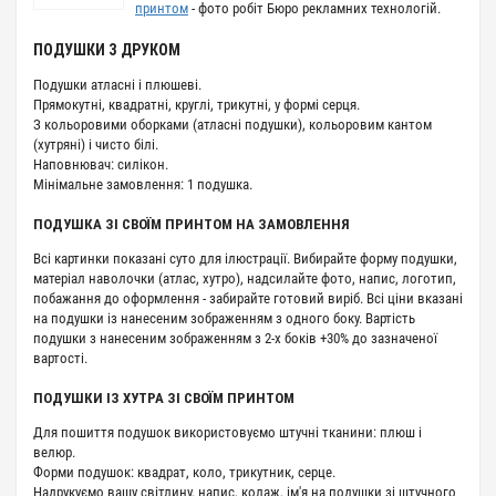
принтом
- фото робіт Бюро рекламних технологій.
ПОДУШКИ З ДРУКОМ
Подушки атласні і плюшеві.
Прямокутні, квадратні, круглі, трикутні, у формі серця.
З кольоровими оборками (атласні подушки), кольоровим кантом
(хутряні) і чисто білі.
Наповнювач: силікон.
Мінімальне замовлення: 1 подушка.
ПОДУШКА ЗІ СВОЇМ ПРИНТОМ НА ЗАМОВЛЕННЯ
Всі картинки показані суто для ілюстрації. Вибирайте форму подушки,
матеріал наволочки (атлас, хутро), надсилайте фото, напис, логотип,
побажання до оформлення - забирайте готовий виріб. Всі ціни вказані
на подушки із нанесеним зображенням з одного боку. Вартість
подушки з нанесеним зображенням з 2-х боків +30% до зазначеної
вартості.
ПОДУШКИ ІЗ ХУТРА ЗІ СВОЇМ ПРИНТОМ
Для пошиття подушок використовуємо штучні тканини: плюш і
велюр.
Форми подушок: квадрат, коло, трикутник, серце.
Надрукуємо вашу світлину, напис, колаж, ім'я на подушки зі штучного