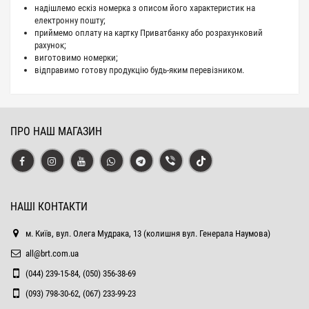
надішлемо ескіз номерка з описом його характеристик на
електронну пошту;
приймемо оплату на картку Приватбанку або розрахунковий
рахунок;
виготовимо номерки;
відправимо готову продукцію будь-яким перевізником.
ПРО НАШ МАГАЗИН
НАШІ КОНТАКТИ
м. Київ, вул. Олега Мудрака, 13 (колишня вул. Генерала Наумова)
all@brt.com.ua
(044) 239-15-84, (050) 356-38-69
(093) 798-30-62, (067) 233-99-23