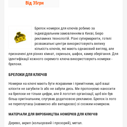
Вiд 35грн
Брелок номерок для ключів робимо за
індивідуальним замовленням в Києві, Бюро
рекламних технологій. Різні супермаркети, готелі
розважальні центри використовують велику
кількість ключів, які мають однаковий вигляд, але
призначені для різних кімнат, скриньок, шафок, камер зберігання. Для
ідентифікації кожного окремого ключа використовують номерки -
брелоки.
БРЕЛОКИ ДЛЯ КЛЮЧІВ
Номерки на ключі мають бути яскравими і примітними, щоб ваші
клієнти не загубили їх або не забули десь. Ми пропонуємо наносити
на брелоки не тільки цифри, але й логотип організації, щоб він був
більш оригінальним, слугував додатковою рекламою. Брелок із лого
не переплутаєш (навмисно або випадково) зі схожим номерком.
МАТЕРІАЛИ ДЛЯ ВИРОБНИЦТВА НОМЕРКІВ ДЛЯ КЛЮЧІВ
Дерево, акрил (кольоровий і прозорий), метал.