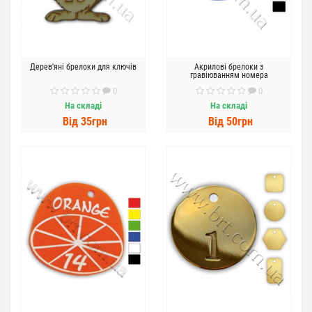
Дерев'яні брелоки для ключів
Акрилові брелоки з
гравіюванням номера
0
0
На складі
На складі
Вiд 35грн
Вiд 50грн