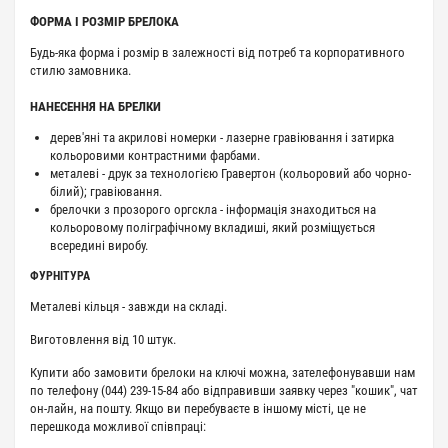
ФОРМА І РОЗМІР БРЕЛОКА
Будь-яка форма і розмір в залежності від потреб та корпоративного
стилю замовника.
НАНЕСЕННЯ НА БРЕЛКИ
дерев'яні та акрилові номерки - лазерне гравіювання і затирка
кольоровими контрастними фарбами.
металеві - друк за технологією Гравертон (кольоровий або чорно-
білий); гравіювання.
брелочки з прозорого оргскла - інформація знаходиться на
кольоровому поліграфічному вкладиші, який розміщується
всередині виробу.
ФУРНІТУРА
Металеві кільця - завжди на складі.
Виготовлення від 10 штук.
Купити або замовити брелоки на ключі можна, зателефонувавши нам
по телефону (044) 239-15-84 або відправивши заявку через "кошик", чат
он-лайн, на пошту. Якщо ви перебуваєте в іншому місті, це не
перешкода можливої ​​співпраці: