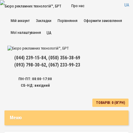
UA
Про нас
Доставка та оплата
Мій аккаунт
Закладки
Порівняння
Оформити замовлення
Гарантії магазину
Мої налаштування
UA
Контакти
Поширені запитання
(044) 239-15-84, (050) 356-38-69
(093) 798-30-62, (067) 233-99-23
Договір публічної
оферти
ПН-ПТ: 08:00-17:00
СБ-НД: вихідний
ТОВАРІВ: 0 (0ГРН)
Меню