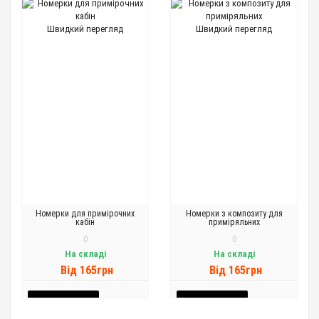
Швидкий перегляд
Швидкий перегляд
Номерки для примірочних
Номерки з композиту для
кабін
приміряльних
0
0
На складі
На складі
Вiд 165грн
Вiд 165грн
ДО КОШИКА
ДО КОШИКА