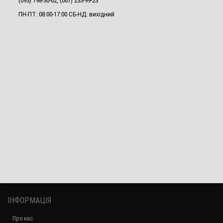
(093) 798-30-62, (067) 233-99-23
ПН-ПТ: 08:00-17:00 СБ-НД: вихідний
ІНФОРМАЦІЯ
Про нас