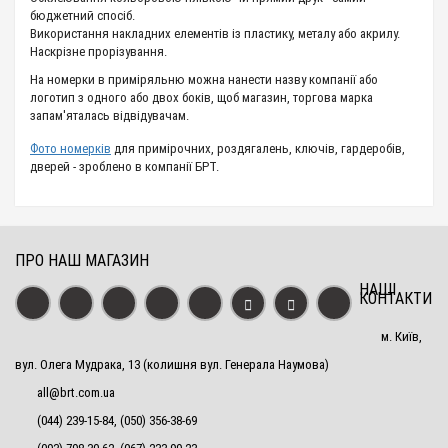
бюджетний спосіб.
Використання накладних елементів із пластику, металу або акрилу.
Наскрізне прорізування.
На номерки в приміряльню можна нанести назву компанії або
логотип з одного або двох боків, щоб магазин, торгова марка
запам'яталась відвідувачам.
Фото номерків
для примірочних, роздягалень, ключів, гардеробів,
дверей - зроблено в компанії БРТ.
ПРО НАШ МАГАЗИН
НАШІ
КОНТАКТИ
м. Київ,
вул. Олега Мудрака, 13 (колишня вул. Генерала Наумова)
all@brt.com.ua
(044) 239-15-84, (050) 356-38-69