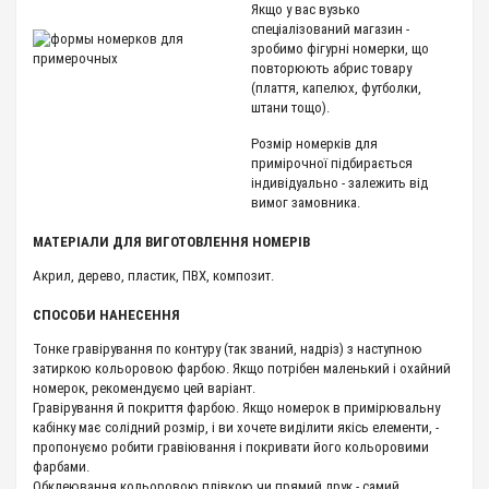
Якщо у вас вузько
спеціалізований магазин -
зробимо фігурні номерки, що
повторюють абрис товару
(плаття, капелюх, футболки,
штани тощо).
Розмір номерків для
примірочної підбирається
індивідуально - залежить від
вимог замовника.
МАТЕРІАЛИ ДЛЯ ВИГОТОВЛЕННЯ НОМЕРІВ
Акрил, дерево, пластик, ПВХ, композит.
СПОСОБИ НАНЕСЕННЯ
Тонке гравірування по контуру (так званий, надріз) з наступною
затиркою кольоровою фарбою. Якщо потрібен маленький і охайний
номерок, рекомендуємо цей варіант.
Гравірування й покриття фарбою. Якщо номерок в примірювальну
кабінку має солідний розмір, і ви хочете виділити якісь елементи, -
пропонуємо робити гравіювання і покривати його кольоровими
фарбами.
Обклеювання кольоровою плівкою чи прямий друк - самий