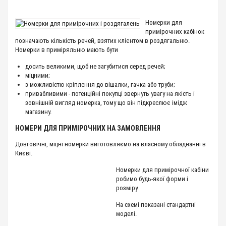
Номерки для
примірочних кабінок
позначають кількість речей, взятих клієнтом в роздягальню.
Номерки в приміряльню мають бути
досить великими, щоб не загубитися серед речей;
міцними;
з можливістю кріплення до вішалки, гачка або труби;
привабливими - потенційні покупці звернуть увагу на якість і
зовнішній вигляд номерка, тому що він підкреслює імідж
магазину.
НОМЕРИ ДЛЯ ПРИМІРОЧНИХ НА ЗАМОВЛЕННЯ
Довговічні, міцні номерки виготовляємо на власному обладнанні в
Києві.
Номерки для примірочної кабіни
робимо будь-якої форми і
розміру.
На схемі показані стандартні
моделі.