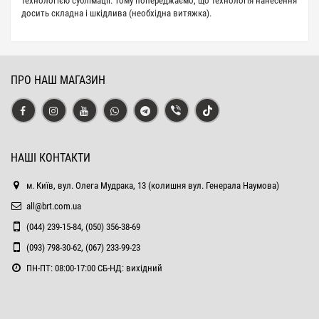
технологією сублімації. Тому попереджаємо, що технологія нанесення
досить складна і шкідлива (необхідна витяжка).
ПРО НАШ МАГАЗИН
НАШІ КОНТАКТИ
м. Київ, вул. Олега Мудрака, 13 (колишня вул. Генерала Наумова)
all@brt.com.ua
(044) 239-15-84, (050) 356-38-69
(093) 798-30-62, (067) 233-99-23
ПН-ПТ: 08:00-17:00 СБ-НД: вихідний