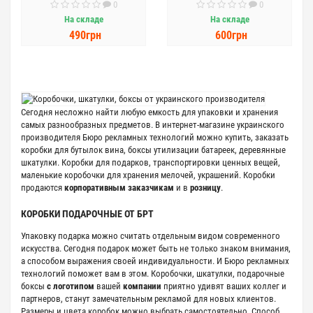
0
0
На складе
На складе
490грн
600грн
Сегодня несложно найти любую емкость для упаковки и хранения
самых разнообразных предметов. В интернет-магазине украинского
производителя Бюро рекламных технологий можно купить, заказать
коробки для бутылок вина, боксы утилизации батареек, деревянные
шкатулки. Коробки для подарков, транспортировки ценных вещей,
маленькие коробочки для хранения мелочей, украшений. Коробки
продаются
корпоративным заказчикам
и в
розницу
.
КОРОБКИ ПОДАРОЧНЫЕ ОТ БРТ
Упаковку подарка можно считать отдельным видом современного
искусства. Сегодня подарок может быть не только знаком внимания,
а способом выражения своей индивидуальности. И Бюро рекламных
технологий поможет вам в этом. Коробочки, шкатулки, подарочные
боксы
с логотипом
вашей
компании
приятно удивят ваших коллег и
партнеров, станут замечательным рекламой для новых клиентов.
Размеры и цвета коробок можно выбрать самостоятельно. Способ