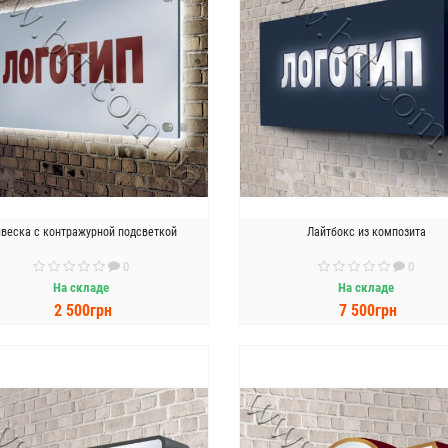
веска с контражурной подсветкой
Лайтбокс из композита
0
0
На складе
На складе
2 500грн
7 500грн
В КОРЗИНУ
В КОРЗИНУ