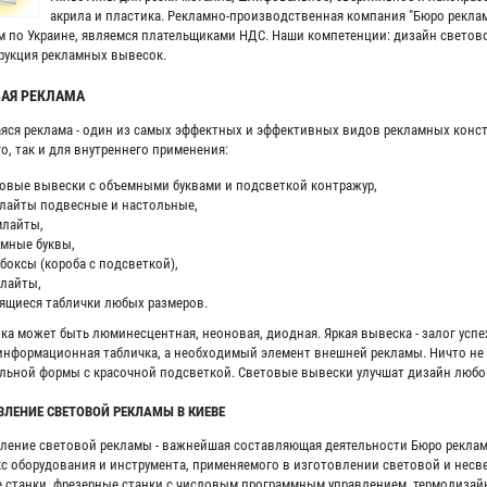
акрила и пластика. Рекламно-производственная компания "Бюро рекламн
м по Украине, являемся плательщиками НДС. Наши компетенции: дизайн светов
рукция рекламных вывесок.
ВАЯ РЕКЛАМА
яся реклама - один из самых эффектных и эффективных видов рекламных конст
о, так и для внутреннего применения:
овые вывески с объемными буквами и подсветкой контражур,
лайты подвесные и настольные,
млайты,
мные буквы,
боксы (короба с подсветкой),
лайты,
ящиеся таблички любых размеров.
ка может быть люминесцентная, неоновая, диодная. Яркая вывеска - залог успе
информационная табличка, а необходимый элемент внешней рекламы. Ничто не
льной формы с красочной подсветкой. Световые вывески улучшат дизайн любо
ВЛЕНИЕ СВЕТОВОЙ РЕКЛАМЫ В КИЕВЕ
ление световой рекламы - важнейшая составляющая деятельности Бюро рекла
с оборудования и инструмента, применяемого в изготовлении световой и несв
 станки, фрезерные станки с числовым программным управлением, термодизайне