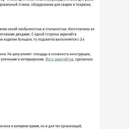
овальный станки, оборудование для сварки и покраски,
ичек своей необычностью и стильностью. Изготовлены из
световыми диодами. С одной стороны акрилайта
и изделие большое, то подсветка выполняется с 2-х
ное. На цену влияет: площадь и сложность конструкции,
; уличными и интерьерными.
Фото акрилайтов
, сделанных
чное и вечернее время, но и для тех организаций,