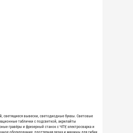
й, светящиеся вывески, светодиодные буквы. Световые
мационные таблички с подсветкой, акрилайты
ные гравёры и фрезерный станок с ЧПУ, электросварка и
чное оборудование, плоттерная резка и машины для гибки