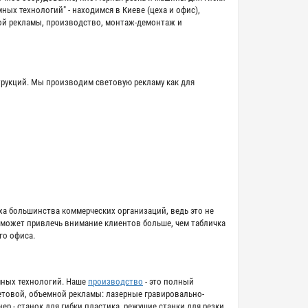
ых технологий" - находимся в Киеве (цеха и офис),
ой рекламы, производство, монтаж-демонтаж и
рукций. Мы производим световую рекламу как для
ха большинства коммерческих организаций, ведь это не
 может привлечь внимание клиентов больше, чем табличка
го офиса.
мных технологий. Наше
производство
- это полный
етовой, объемной рекламы: лазерные гравировально-
р - станок для гибки пластика, режущие станки для резки