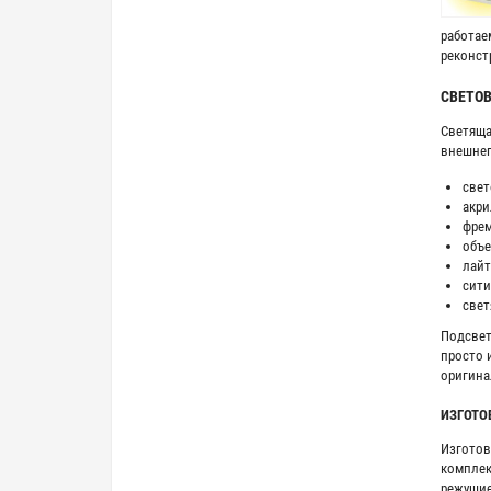
работае
реконст
СВЕТО
Светяща
внешнег
свет
акри
фре
объе
лайт
сити
свет
Подсвет
просто 
оригина
ИЗГОТО
Изготов
комплек
режущие