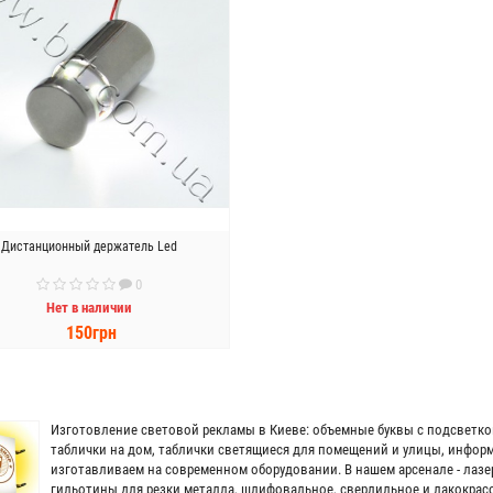
Дистанционный держатель Led
0
Нет в наличии
150грн
ПРЕДЗАКАЗ
Изготовление световой рекламы в Киеве: объемные буквы с подсветко
таблички на дом, таблички светящиеся для помещений и улицы, инфор
изготавливаем на современном оборудовании. В нашем арсенале - лазер
гильотины для резки металла, шлифовальное, сверлильное и лакокрасо