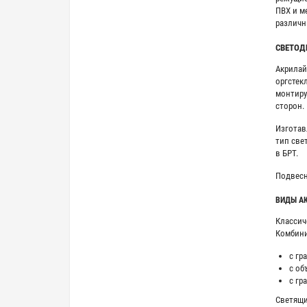
ПВХ и м
различн
СВЕТОД
Акрилай
оргстек
монтиру
сторон.
Изготав
тип све
в БРТ.
Подвесн
ВИДЫ А
Классич
Комбини
с гр
с об
с гр
Светящи