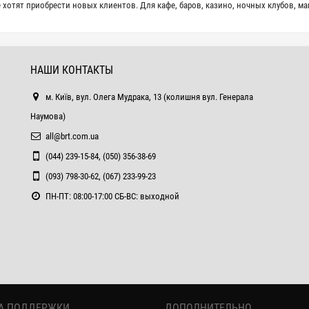
 хотят приобрести новых клиентов. Для кафе, баров, казино, ночных клубов, м
НАШИ КОНТАКТЫ
м. Київ, вул. Олега Мудрака, 13 (колишня вул. Генерала
Наумова)
all@brt.com.ua
(044) 239-15-84, (050) 356-38-69
(093) 798-30-62, (067) 233-99-23
ПН-ПТ: 08:00-17:00 СБ-ВС: выходной
А ПОДДЕРЖКИ
ДОПОЛНИТЕЛЬНО