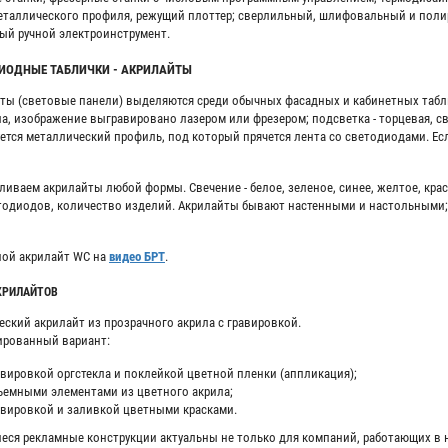
еталлического профиля, режущий плоттер; сверлильный, шлифовальный и полир
ый ручной электроинструмент.
ИОДНЫЕ ТАБЛИЧКИ - АКРИЛАЙТЫ
ты (световые панели) выделяются среди обычных фасадных и кабинетных табл
ла, изображение выгравировано лазером или фрезером; подсветка - торцевая, 
ется металлический профиль, под который прячется лента со светодиодами. Есл
ливаем акрилайты любой формы. Свечение - белое, зеленое, синее, желтое, крас
тодиодов, количество изделий. Акрилайты бывают настенными и настольными
ой акрилайт WC на
видео БРТ
.
КРИЛАЙТОВ
еский акрилайт из прозрачного акрила с гравировкой.
рованный вариант:
авировкой оргстекла и поклейкой цветной пленки (аппликация);
ъемными элементами из цветного акрила;
авировкой и заливкой цветными красками.
еся рекламные конструкции актуальны не только для компаний, работающих в но