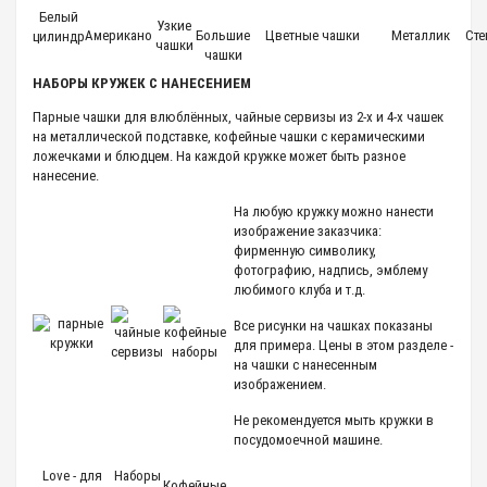
Белый
Узкие
Американо
Большие
Цветные чашки
Металлик
Ст
цилиндр
чашки
чашки
НАБОРЫ КРУЖЕК С НАНЕСЕНИЕМ
Парные чашки для влюблённых, чайные сервизы из 2-х и 4-х чашек
на металлической подставке, кофейные чашки с керамическими
ложечками и блюдцем. На каждой кружке может быть разное
нанесение.
На любую кружку можно нанести
изображение заказчика:
фирменную символику,
фотографию, надпись, эмблему
любимого клуба и т.д.
Все рисунки на чашках показаны
для примера. Цены в этом разделе -
на чашки с нанесенным
изображением.
Не рекомендуется мыть кружки в
посудомоечной машине.
Love - для
Наборы
Кофейные