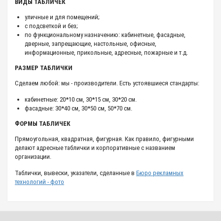
ВИДЫ ТАБЛИЧЕК
уличные и для помещений;
с подсветкой и без;
по функциональному назначению: кабинетные, фасадные,
дверные, запрещающие, настольные, офисные,
информационные, прикольные, адресные, пожарные и т.д.
РАЗМЕР ТАБЛИЧКИ
Сделаем любой: мы - производители. Есть устоявшиеся стандарты:
кабинетные: 20*10 см, 30*15 см, 30*20 см.
фасадные: 30*40 см, 30*50 см, 50*70 см.
ФОРМЫ ТАБЛИЧЕК
Прямоугольная, квадратная, фигурная. Как правило, фигурными
делают адресные таблички и корпоративные с названием
организации.
Таблички, вывески, указатели, сделанные в
Бюро рекламных
технологий - фото