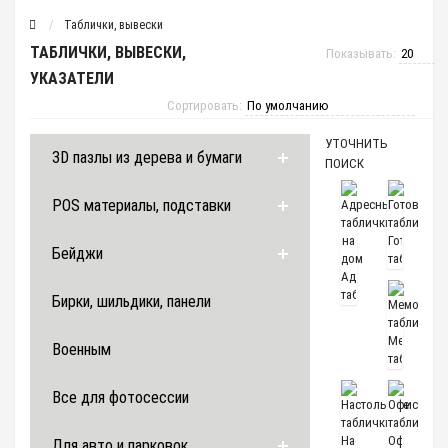
Таблички, вывески
ТАБЛИЧКИ, ВЫВЕСКИ,
Показывать:
УКАЗАТЕЛИ
Сортировать:
УТОЧНИТЬ
3D пазлы из дерева и бумаги
ПОИСК
POS материалы, подставки
Готовые
Бейджи
таблички
Адресные
таблички
Бирки, шильдики, панели
на
дом
Мемориал
Военным
таблички
Все для фотосессии
Настольные
Офисные
Для авто и парковок