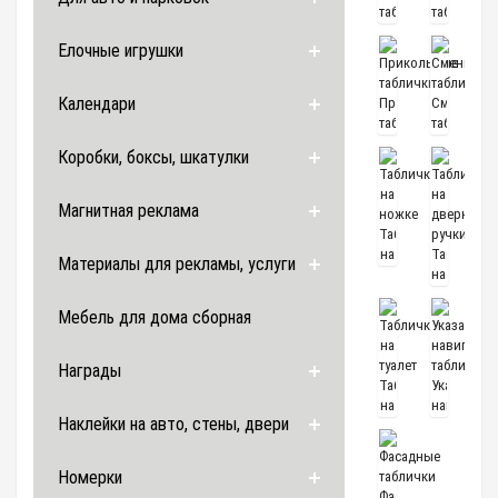
таблички
таблички
Елочные игрушки
Календари
Прикольные
Сменные
таблички
таблички
Коробки, боксы, шкатулки
Магнитная реклама
Табличка
на
Таблички
Материалы для рекламы, услуги
ножке
на
дверные
ручки
Мебель для дома сборная
Награды
Таблички
Указатели,
на
навигацио
Наклейки на авто, стены, двери
туалет
таблички
Номерки
Фасадные