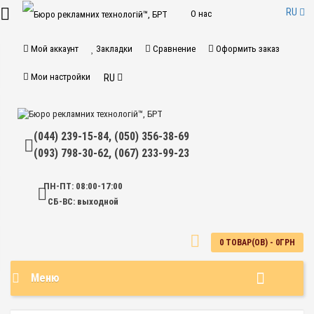
RU
О нас
Доставка и
Мой аккаунт
Закладки
Сравнение
Оформить заказ
оплата
Мои настройки
RU
Гарантии
магазина
(044) 239-15-84, (050) 356-38-69
(093) 798-30-62, (067) 233-99-23
Контакты
Частые
ПН-ПТ: 08:00-17:00
СБ-ВС: выходной
вопросы
Договор
0 ТОВАР(ОВ) - 0ГРН
публичной
Меню
оферты