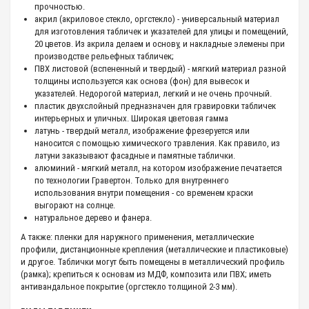
прочностью.
акрил (акриловое стекло, оргстекло) - универсальный материал
для изготовления табличек и указателей для улицы и помещений,
20 цветов. Из акрила делаем и основу, и накладные элемены при
производстве рельефных табличек;
ПВХ листовой (вспененный и твердый) - мягкий материал разной
толщины используется как основа (фон) для вывесок и
указателей. Недорогой материал, легкий и не очень прочный.
пластик двухслойный предназначен для гравировки табличек
интерьерных и уличных. Широкая цветовая гамма
латунь - твердый металл, изображение фрезеруется или
наносится с помощью химического травления. Как правило, из
латуни заказывают фасадные и памятные таблички.
алюминий - мягкий металл, на котором изображение печатается
по технологии Гравертон. Только для внутреннего
использования внутри помещения - со временем краски
выгорают на солнце.
натуральное дерево и фанера.
А также: пленки для наружного применения, металлические
профили, дистанционные крепления (металлические и пластиковые)
и другое. Таблички могут быть помещены в металлический профиль
(рамка); крепиться к основам из МДФ, композита или ПВХ; иметь
антивандальное покрытие (оргстекло толщиной 2-3 мм).