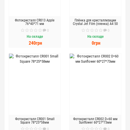
Фотокристалл CR013 Apple
Плёнка для кристаллизации
76*40*71 мм
Crystal Jet Film (пленка) А4 50
листов
0
0
На складе
На складе
240грн
0грн
Фотокристалл CR001 Smаll
Фотокристалл CR002 D=60 мм
Square 78*25*58мм
Sunflower 60*27*73мм
0
0