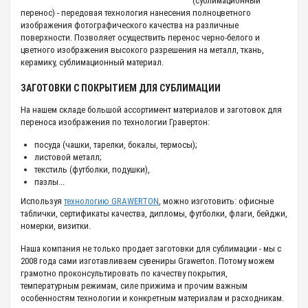
(сублимационный
перенос) - передовая технология нанесения полноцветного
изображения фотографического качества на различные
поверхности. Позволяет осуществить перенос черно-белого и
цветного изображения высокого разрешения на металл, ткань,
керамику, сублимационный материал.
ЗАГОТОВКИ С ПОКРЫТИЕМ ДЛЯ СУБЛИМАЦИИ
На нашем складе большой ассортимент материалов и заготовок для
переноса изображения по технологии Гравертон:
посуда (чашки, тарелки, бокалы, термосы);
листовой металл;
текстиль (футболки, подушки),
пазлы...
Используя
технологию GRAWERTON
, можно изготовить: офисные
таблички, сертификаты качества, дипломы, футболки, флаги, бейджи,
номерки, визитки.
Наша компания не только продает заготовки для сублимации - мы с
2008 года сами изготавливаем сувениры Grawerton. Потому можем
грамотно проконсультировать по качеству покрытия,
температурным режимам, силе прижима и прочим важным
особенностям технологии и конкретным материалам и расходникам.