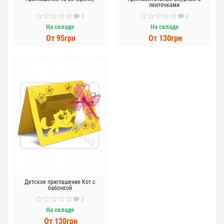
ленточками
0
0
На складе
На складе
От 95грн
От 130грн
Детское приглашение Кот с
бабочкой
0
На складе
От 130грн