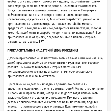
чтобы гости запомнили торжество надолго, продумайте не только
план мероприятия, но и мелкие детали. Вечеринка тематическая?
Тогда приглашения должны соответствовать стилю. Популярны
сейчас вечеринки в стиле «ретро», «пицца-пати», «стиляги»,
«супергерои», «джунгли» и т. д. Мы можем разработать уникальные
приглашения, которые заинтригуют ваших гостей. Вы можете
предложить свой дизайн или же довериться нашей студии, которая
имеет большой опыт в разработке оригинальных приглашений. Все
пригласительные открытки, представленные в нашем интернет-
магазине, - авторские, БРТ.
ПРИГЛАСИТЕЛЬНЫЕ НА ДЕТСКИЙ ДЕНЬ РОЖДЕНИЯ
Детские пригласительные изготавливаем на заказ с именем малыша,
датой праздника, любимыми сказочными и мультяшными героями
ребенка. Вы можете выбрать в интернет-магазине БРТ
понравившуюся открытку, цвет картона - мы сделаем детские
пригласительные с вашим текстом.
Приглашение на детский праздник должно понравиться и
впечатлить маленьких, но очень важных гостей! Мы изготовим яркие
и необычные приглашения, которые ещё долго будут напоминать
вашему ребёнку и его друзьям о празднике. При изготовлении
детских пригласительных мы учтём все ваши пожелания, ведь вы
знаете, что заинтересует вашего малыша. Если именинник любит
читать - изготовим детский пригласительный в виде книги, если ему