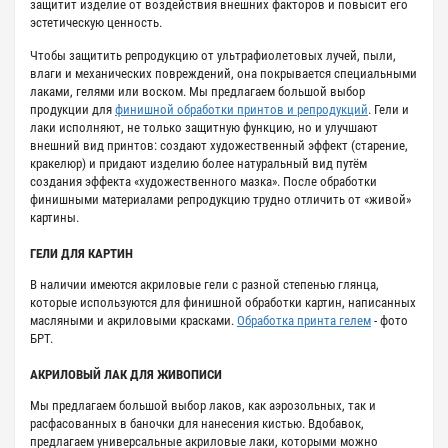
защитит изделие от воздействия внешних факторов и повысит его
эстетическую ценность.
Чтобы защитить репродукцию от ультрафиолетовых лучей, пыли,
влаги и механических повреждений, она покрывается специальными
лаками, гелями или воском. Мы предлагаем большой выбор
продукции для
финишной обработки принтов и репродукций
. Гели и
лаки исполняют, не только защитную функцию, но и улучшают
внешний вид принтов: создают художественный эффект (старение,
кракелюр) и придают изделию более натуральный вид путём
создания эффекта «художественного мазка». После обработки
финишными материалами репродукцию трудно отличить от «живой»
картины.
ГЕЛИ ДЛЯ КАРТИН
В наличии имеются акриловые гели с разной степенью глянца,
которые используются для финишной обработки картин, написанных
масляными и акриловыми красками.
Обработка принта гелем
- фото
БРТ.
АКРИЛОВЫЙ ЛАК ДЛЯ ЖИВОПИСИ
Мы предлагаем большой выбор лаков, как аэрозольных, так и
расфасованных в баночки для нанесения кистью. Вдобавок,
предлагаем универсальные акриловые лаки, которыми можно