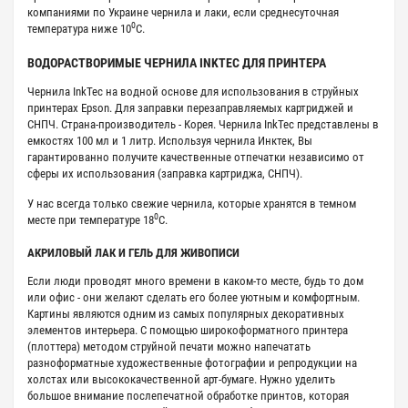
компаниями по Украине чернила и лаки, если среднесуточная
0
температура ниже 10
С.
ВОДОРАСТВОРИМЫЕ ЧЕРНИЛА INKTEC ДЛЯ ПРИНТЕРА
Чернила InkTec на водной основе для использования в струйных
принтерах Epson. Для заправки перезаправляемых картриджей и
СНПЧ. Страна-производитель - Корея. Чернила InkTec представлены в
емкостях 100 мл и 1 литр. Используя чернила Инктек, Вы
гарантированно получите качественные отпечатки независимо от
сферы их использования (заправка картриджа, СНПЧ).
У нас всегда только свежие чернила, которые хранятся в темном
0
месте при температуре 18
С.
АКРИЛОВЫЙ ЛАК И ГЕЛЬ ДЛЯ ЖИВОПИСИ
Если люди проводят много времени в каком-то месте, будь то дом
или офис - они желают сделать его более уютным и комфортным.
Картины являются одним из самых популярных декоративных
элементов интерьера. С помощью широкоформатного принтера
(плоттера) методом струйной печати можно напечатать
разноформатные художественные фотографии и репродукции на
холстах или высококачественной арт-бумаге. Нужно уделить
большое внимание послепечатной обработке принтов, которая