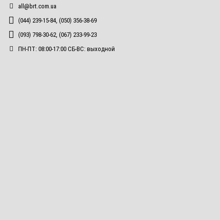
all@brt.com.ua
(044) 239-15-84, (050) 356-38-69
(093) 798-30-62, (067) 233-99-23
ПН-ПТ: 08:00-17:00 СБ-ВС: выходной