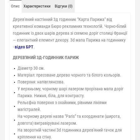
Опис
Характеристики
Відгуки (0)
Дерев'яний настінний 3д годинник "Карта Парижа" від
креативної команди Бюро рекламних технологій. Чорно-білий
годинник із двох шарів дерева зі схемою доріг столиці Франції
— елегантний елемент декору. 3d мапа Парижа на годиннику
-
відео БРТ
.
ДЕРЕВ'ЯНИЙ 3Д-ГОДИННИК ПАРИЖ
Діаметр 30 см.
Матеріал: пресоване дерево чорного та білого кольорів.
Поверхня: напівглянсова.
У верхньому, чорному шарі лазером прорізана мапа доріг
Парижа. Нижня, біла, для контрасту.
Рельєфна поверхня з охайними, рівними лініями
магістралей.
На чорному дереві назва "Paris" та координати (широта,
довгота) вигравірувані лазером.
На зворотній частині 3d годинника дерев'яний гачок для
кріплення на стіну.