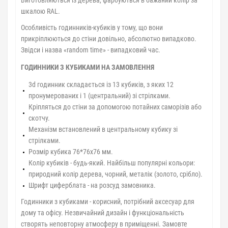
шкалою RAL.
Особливість годинників-кубиків у тому, що вони
прикріплюються до стіни довільно, абсолютно випадково.
Звідси і назва «random time» - випадковий час.
ГОДИННИКИ З КУБИКАМИ НА ЗАМОВЛЕННЯ
3d годинник складається із 13 кубиків, з яких 12
пронумерованих і 1 (центральний) зі стрілками.
Кріпляться до стіни за допомогою потайних саморізів або
скотчу.
Механізм встановлений в центральному кубику зі
стрілками.
Розмір кубика 76*76х76 мм.
Колір кубиків - будь-який. Найбільш популярні кольори:
природний колір дерева, чорний, металік (золото, срібло).
Шрифт циферблата - на розсуд замовника.
Годинники з кубиками - корисний, потрібний аксесуар для
дому та офісу. Незвичайний дизайн і функціональність
створять неповторну атмосферу в приміщенні. Замовте