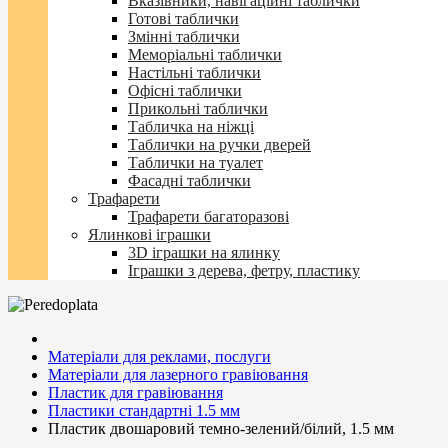
Вказівники, навігаційні таблички
Готові таблички
Змінні таблички
Меморіальні таблички
Настільні таблички
Офісні таблички
Прикольні таблички
Табличка на ніжці
Таблички на ручки дверей
Таблички на туалет
Фасадні таблички
Трафарети
Трафарети багаторазові
Ялинкові іграшки
3D іграшки на ялинку
Іграшки з дерева, фетру, пластику
Матеріали для реклами, послуги
Матеріали для лазерного гравіювання
Пластик для гравіювання
Пластики стандартні 1.5 мм
Пластик двошаровий темно-зелений/білий, 1.5 мм