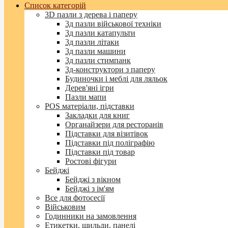
Список категорій
3D пазли з дерева і паперу
3д пазли військової техніки
3д пазли катапульти
3д пазли літаки
3д пазли машини
3д пазли стимпанк
3д-конструктори з паперу
Будиночки і меблі для ляльок
Дерев'яні ігри
Пазли мапи
POS матеріали, підставки
Закладки для книг
Органайзери для ресторанів
Підставки для візитівок
Підставки під поліграфію
Підставки під товар
Ростові фігури
Бейджі
Бейджі з вікном
Бейджі з ім'ям
Все для фотосесії
Військовим
Годинники на замовлення
Етикетки, шильди, панелі