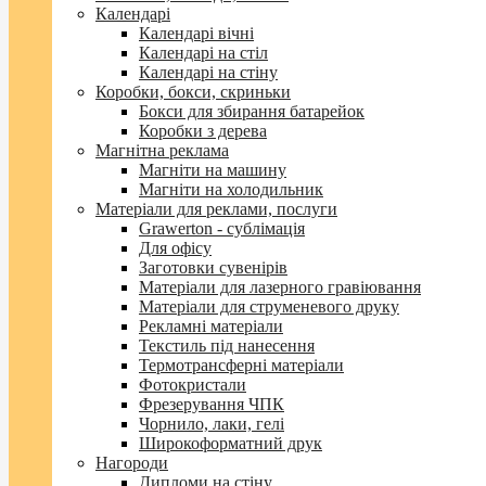
Календарі
Календарі вічні
Календарі на стіл
Календарі на стіну
Коробки, бокси, скриньки
Бокси для збирання батарейок
Коробки з дерева
Магнітна реклама
Магніти на машину
Магніти на холодильник
Матеріали для реклами, послуги
Grawerton - сублімація
Для офісу
Заготовки сувенірів
Матеріали для лазерного гравіювання
Матеріали для струменевого друку
Рекламні матеріали
Текстиль під нанесення
Термотрансферні матеріали
Фотокристали
Фрезерування ЧПК
Чорнило, лаки, гелі
Широкоформатний друк
Нагороди
Дипломи на стіну