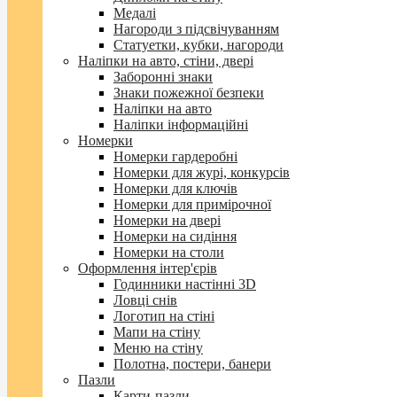
Медалі
Нагороди з підсвічуванням
Статуетки, кубки, нагороди
Наліпки на авто, стіни, двері
Заборонні знаки
Знаки пожежної безпеки
Наліпки на авто
Наліпки інформаційні
Номерки
Номерки гардеробні
Номерки для журі, конкурсів
Номерки для ключів
Номерки для примірочної
Номерки на двері
Номерки на сидіння
Номерки на столи
Оформлення інтер'єрів
Годинники настінні 3D
Ловці снів
Логотип на стіні
Мапи на стіну
Меню на стіну
Полотна, постери, банери
Пазли
Карти-пазли