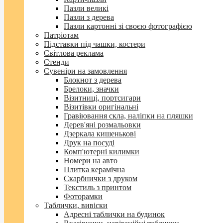
Пазли великі
Пазли з дерева
Пазли картонні зі своєю фотографією
Патріотам
Підставки під чашки, костери
Світлова реклама
Стенди
Сувеніри на замовлення
Блокнот з дерева
Брелоки, значки
Візитниці, портсигари
Візитівки оригінальні
Гравіювання скла, наліпки на пляшки
Дерев'яні розмальовки
Дзеркала кишенькові
Друк на посуді
Комп'ютерні килимки
Номери на авто
Плитка керамічна
Скарбнички з друком
Текстиль з принтом
Фоторамки
Таблички, вивіски
Адресні таблички на будинок