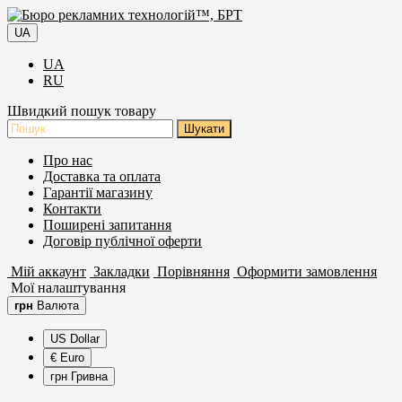
UA
UA
RU
Швидкий пошук товару
Про нас
Доставка та оплата
Гарантії магазину
Контакти
Поширені запитання
Договір публічної оферти
Мій аккаунт
Закладки
Порівняння
Оформити замовлення
Мої налаштування
грн
Валюта
US Dollar
€ Euro
грн Гривна