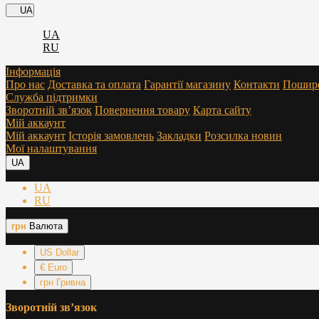
UA
UA
RU
Інформація
Про нас
Доставка та оплата
Гарантії магазину
Контакти
Пошире
Служба підтримки
Зворотній зв’язок
Повернення товару
Карта сайту
Мій аккаунт
Мій аккаунт
Історія замовлень
Закладки
Розсилка новин
Мої налаштування
UA
UA
RU
грн
Валюта
US Dollar
€ Euro
грн Гривна
Зворотній зв’язок