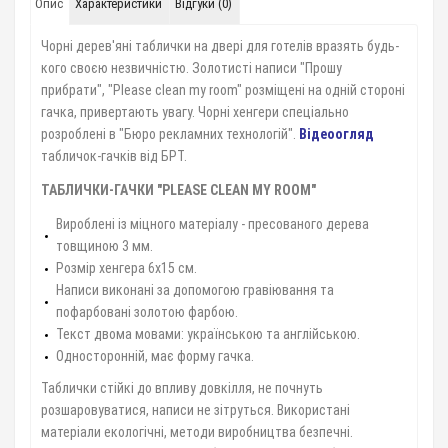
Опис
Характеристики
Відгуки (0)
Чорні дерев'яні таблички на двері для готелів вразять будь-
кого своєю незвичністю. Золотисті написи "Прошу
прибрати", "Please clean my room" розміщені на одній стороні
гачка, привертають увагу. Чорні хенгери спеціально
розроблені в "Бюро рекламних технологій".
Відеоогляд
табличок-гачків від БРТ.
ТАБЛИЧКИ-ГАЧКИ "PLEASE CLEAN MY ROOM"
Вироблені із міцного матеріалу - пресованого дерева
товщиною 3 мм.
Розмір хенгера 6х15 см.
Написи виконані за допомогою гравіювання та
пофарбовані золотою фарбою.
Текст двома мовами: українською та англійською.
Односторонній, має форму гачка.
Таблички стійкі до впливу довкілля, не почнуть
розшаровуватися, написи не зітруться. Використані
матеріали екологічні, методи виробництва безпечні.