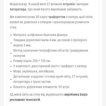
Мадагаскар. В нашій мапі 27 великих
островів
і материк
Антарктида
, про який багато виробників забувають.
Ми комплектуємо 3D карту
трафаретом
з паперу, щоб після
купівлі не довелося з олівцем і транспортиром розмічати
стіну.
Матеріал: шліфована березова фанера.
Товщина дерев'яної мапи 4 мм, на основі з прозорого
акрилу 3 мм.
Метод нанесення географічних об'єктів: гравірування
лазером.
Розмір карти: 200 * 120 см.
У комплекті: двосторонній скотч і трафарет з паперу.
Мова: українська, англійська.
Деталізація: кордони і столиці країн світу, 27 островів,
Антарктида з трьох частин.
Кількість дерев'яних елементів: 35 штук.
3Д мапа світу на стіну від українського
виробника Бюро
рекламних технологій
.