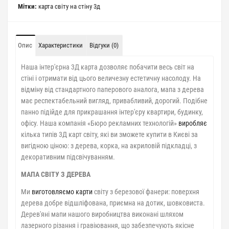
Мітки:
карта світу на стіну 3д
Опис
Характеристики
Відгуки (0)
Наша інтер'єрна 3Д карта дозволяє побачити весь світ на
стіні і отримати від цього величезну естетичну насолоду. На
відміну від стандартного паперового аналога, мапа з дерева
має респектабельний вигляд, привабливий, дорогий. Подібне
панно підійде для прикрашання інтер'єру квартири, будинку,
офісу. Наша компанія «Бюро рекламних технологій»
виробляє
кілька типів 3Д карт світу, які ви зможете купити в Києві за
вигідною ціною: з дерева, корка, на акриловій підкладці, з
декоративним підсвічуванням.
МАПА СВІТУ З ДЕРЕВА
Ми
виготовляємо карти
світу з березової фанери: поверхня
дерева добре відшліфована, приємна на дотик, шовковиста.
Дерев'яні мапи нашого виробництва виконані шляхом
лазерного різання і гравіювання, що забезпечують якісне