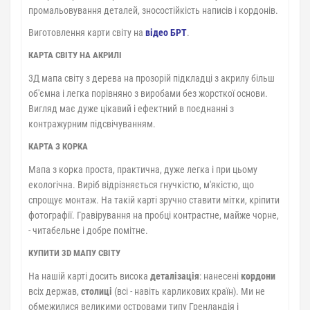
промальовування деталей, зносостійкість написів і кордонів.
Виготовлення карти світу на
відео БРТ
.
КАРТА СВІТУ НА АКРИЛІ
3Д мапа світу з дерева на прозорій підкладці з акрилу більш
об'ємна і легка порівняно з виробами без жорсткої основи.
Вигляд має дуже цікавий і ефектний в поєднанні з
контражурним підсвічуванням.
КАРТА З КОРКА
Мапа з корка проста, практична, дуже легка і при цьому
екологічна. Виріб відрізняється гнучкістю, м'якістю, що
спрощує монтаж. На такій карті зручно ставити мітки, кріпити
фотографії. Гравірування на пробці контрастне, майже чорне,
- читабельне і добре помітне.
КУПИТИ 3D МАПУ СВІТУ
На нашій карті досить висока
деталізація
: нанесені
кордони
всіх держав,
столиці
(всі - навіть карликових країн). Ми не
обмежилися великими островами типу Гренландія і