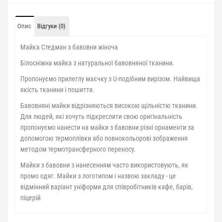
Опис
Відгуки (0)
Майка Стедман з бавовни жіноча
Білосніжна майка з натуральної бавовняної тканини.
Пропонуємо прилеглу маєчку з U-подібним вирізом. Найвища
якість тканини і пошиття.
Бавовняні майки відрізняються високою щільністю тканини.
Для людей, які хочуть підкреслити свою оригінальність
пропонуємо нанести на майки з бавовни різні орнаменти за
допомогою термоплівки або повнокольорові зображення
методом термотрансферного переносу.
Майки з бавовни з нанесенням часто використовують, як
промо одяг. Майки з логотипом і назвою закладу - це
відмінний варіант уніформи для співробітників кафе, барів,
піцерій