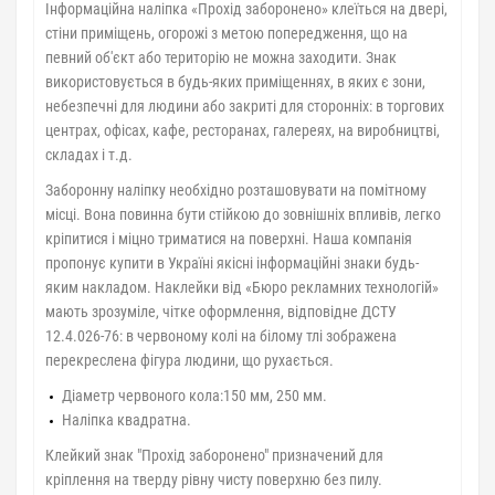
Інформаційна наліпка «Прохід заборонено» клеїться на двері,
стіни приміщень, огорожі з метою попередження, що на
певний об'єкт або територію не можна заходити. Знак
використовується в будь-яких приміщеннях, в яких є зони,
небезпечні для людини або закриті для сторонніх: в торгових
центрах, офісах, кафе, ресторанах, галереях, на виробництві,
складах і т.д.
Заборонну наліпку необхідно розташовувати на помітному
місці. Вона повинна бути стійкою до зовнішніх впливів, легко
кріпитися і міцно триматися на поверхні. Наша компанія
пропонує купити в Україні якісні інформаційні знаки будь-
яким накладом. Наклейки від «Бюро рекламних технологій»
мають зрозуміле, чітке оформлення, відповідне ДСТУ
12.4.026-76: в червоному колі на білому тлі зображена
перекреслена фігура людини, що рухається.
Діаметр червоного кола:150 мм, 250 мм.
Наліпка квадратна.
Клейкий знак "Прохід заборонено" призначений для
кріплення на тверду рівну чисту поверхню без пилу.