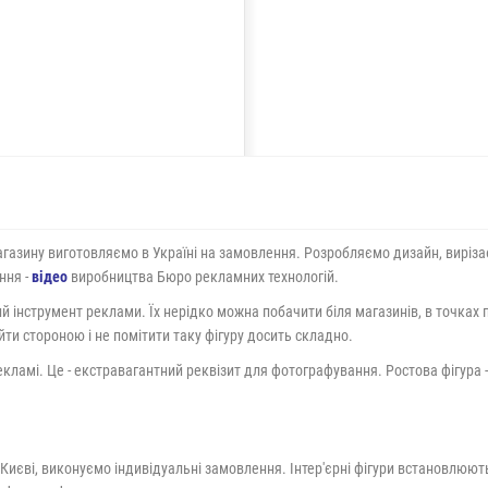
газину виготовляємо в Україні на замовлення. Розробляємо дизайн, виріза
ння -
відео
виробництва Бюро рекламних технологій.
ий інструмент реклами. Їх нерідко можна побачити біля магазинів, в точках 
ти стороною і не помітити таку фігуру досить складно.
рекламі. Це - екстравагантний реквізит для фотографування. Ростова фігура
иєві, виконуємо індивідуальні замовлення. Інтер'єрні фігури встановлюють