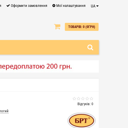
я
Оформити замовлення
Мої налаштування
UA
0
ТОВАРІВ: 0 (0ГРН)
Відгуків: 0
логий