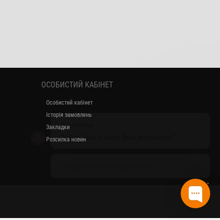
ОСОБИСТИЙ КАБІНЕТ
Особистий кабінет
Вячеслав
Історія замовлень
Вітаю! Чим я можу Вам допомогти?
Закладки
Розсилка новин
Введіть ваше повідомлення...
1