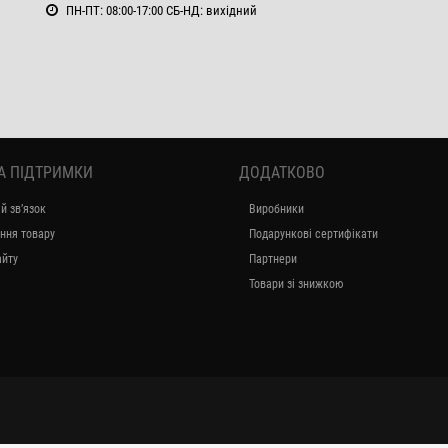
ПН-ПТ: 08:00-17:00 СБ-НД: вихідний
А ПІДТРИМКИ
ДОДАТКОВО
й зв’язок
Виробники
ння товару
Подарункові сертифікати
айту
Партнери
Товари зі знижкою