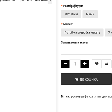
>
Розмір фігури:
70*170 см
Інший
Макет:
Потрібна розробка макету
У 
Завантажити макет
ДО КОШИКА
Мітки:
ростовая фігура із пвх для п