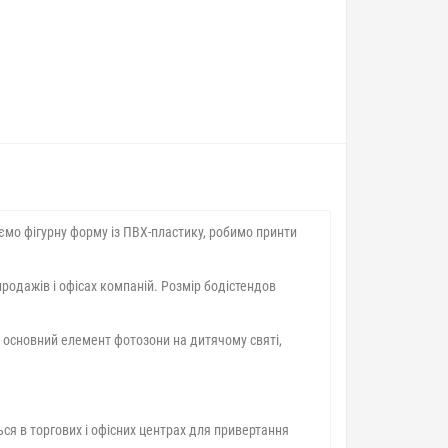
ємо фігурну форму із ПВХ-пластику, робимо принти
продажів і офісах компаній. Розмір бодістендов
 - основний елемент фотозони на дитячому святі,
ся в торгових і офісних центрах для привертання