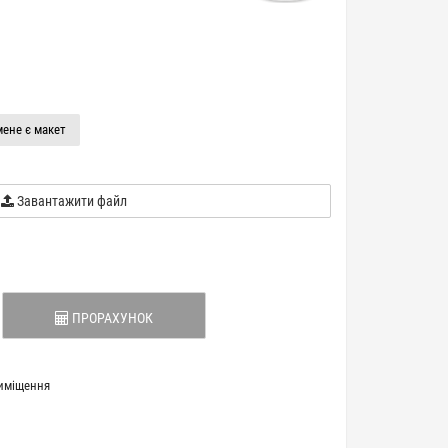
мене є макет
Завантажити файл
ПРОРАХУНОК
риміщення