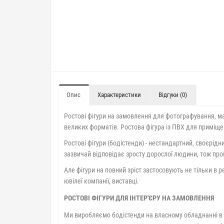
Опис
Характеристики
Відгуки (0)
Ростові фігури на замовлення для фотографування, ма
великих форматів. Ростова фігура із ПВХ для приміще
Ростові фігури (бодістенди) - нестандартний, своєрідн
зазвичай відповідає зросту дорослої людини, тож прой
Але фігури на повний зріст застосовують не тільки в 
ювілеї компанії, виставці.
РОСТОВІ ФІГУРИ ДЛЯ ІНТЕР'ЄРУ НА ЗАМОВЛЕННЯ
Ми виробляємо бодістенди на власному обладнанні в К