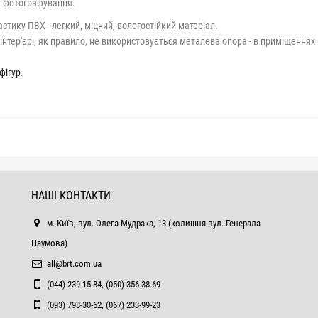
), фотографування.
стику ПВХ - легкий, міцний, вологостійкий матеріал.
інтер'єрі, як правило, не використовується металева опора - в приміщеннях
фігур
.
НАШІ КОНТАКТИ
м. Київ, вул. Олега Мудрака, 13 (колишня вул. Генерала
Наумова)
all@brt.com.ua
(044) 239-15-84, (050) 356-38-69
(093) 798-30-62, (067) 233-99-23