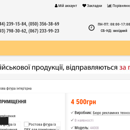
Мій аккаунт
Закладки
Порівнянн
44) 239-15-84, (050) 356-38-69
ПН-ПТ: 08:00-17:0
93) 798-30-62, (067) 233-99-23
СБ-НД: вихідний
ова фігура інтер'єрна
4 500грн
 ПРИМІЩЕННЯ
Виробник:
Бюро рекламних техно
В наявності
Модель:
44008