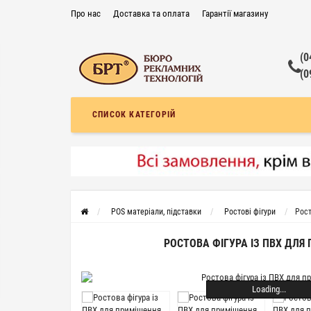
Про нас
Доставка та оплата
Гарантії магазину
Контакти
Поширені запитання
Договір публічної оферти
(0
(0
СПИСОК КАТЕГОРІЙ
POS матеріали, підставки
Ростові фігури
Рост
РОСТОВА ФІГУРА ІЗ ПВХ ДЛЯ
Loading...