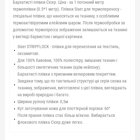
Бархатисті плівки Сісер. Ціна - за 1 погонний метр
термоплівки (0.5*1 метр). Плівки Siser для термопереносу -
спеціальні плівки, що наносяться на тканину, з особливим
термоактівіруемим клейовим шаром. Після термообробки за
допомогою термопресса зображення залишаються на тканині
у вигляді барвистою і міцної картинки.
Siser STRIPFLOCK - плівки для перенесення на текстиль,
оксамитові.
Для 100% бавовни, 100% поліестеру, змішаних тканин і
більшості синтетичних тканин (крім нейлону).
Бархатисті плівки з приємним велюровим покриттям.
Завдяки тому, що по тактильної структурі ця серія схожа на
тканину, зображення, виготовлені з цієї плівки, виглядають
на виробі природно і багато.
Ширина рулону плівки: 0,5м
Кут заточування ножа для плоттерной порізки: 60°
Після прання плівка стає більш м'якою. Вибирається
флокового плівка Сісер дуже легко.