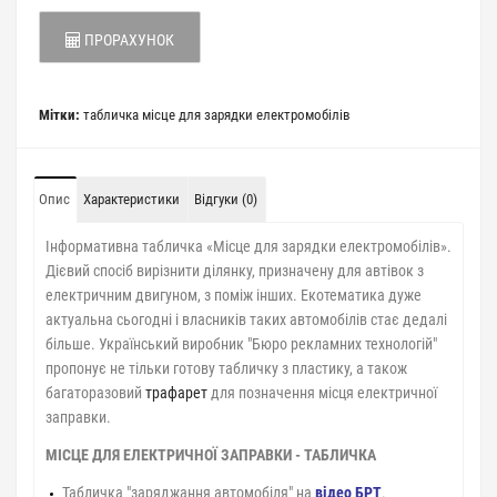
ПРОРАХУНОК
Мітки:
табличка місце для зарядки електромобілів
Опис
Характеристики
Відгуки (0)
Інформативна табличка «Місце для зарядки електромобілів».
Дієвий спосіб вирізнити ділянку, призначену для автівок з
електричним двигуном, з поміж інших. Екотематика дуже
актуальна сьогодні і власників таких автомобілів стає дедалі
більше. Український виробник "Бюро рекламних технологій"
пропонує не тільки готову табличку з пластику, а також
багаторазовий
трафарет
для позначення місця електричної
заправки.
МІСЦЕ ДЛЯ ЕЛЕКТРИЧНОЇ ЗАПРАВКИ - ТАБЛИЧКА
Табличка "заряджання автомобіля" на
відео БРТ
.