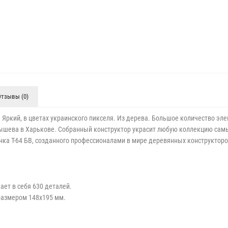
Отзывы (0)
. Яркий, в цветах украинского пикселя. Из дерева. Большое количество эл
лышева в Харькове. Собранный конструктор украсит любую коллекцию самы
нка Т-64 БВ, созданного профессионалами в мире деревянных конструктор
ает в себя 630 деталей.
размером 148х195 мм.