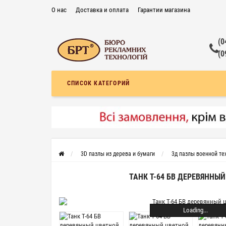
О нас
Доставка и оплата
Гарантии магазина
Контакты
Частые вопросы
Договор публичной оферты
(0
(0
СПИСОК КАТЕГОРИЙ
3D пазлы из дерева и бумаги
3д пазлы военной те
ТАНК Т-64 БВ ДЕРЕВЯННЫ
Loading...