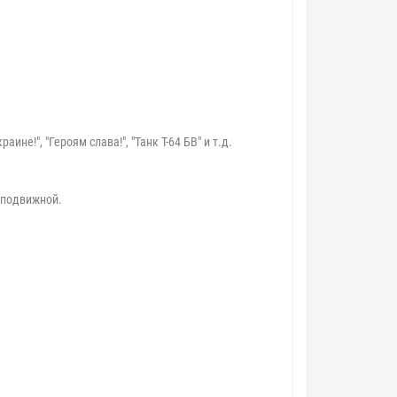
е!", "Героям слава!", "Танк Т-64 БВ" и т.д.
а подвижной.