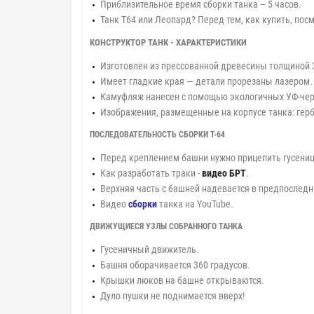
Приблизительное время сборки танка – 5 часов.
Танк Т64 или Леопард? Перед тем, как купить, пос
КОНСТРУКТОР ТАНК - ХАРАКТЕРИСТИКИ
Изготовлен из прессованной древесины толщиной 
Имеет гладкие края — детали прорезаны лазером
Камуфляж нанесен с помощью экологичных УФ-чер
Изображения, размещенные на корпусе танка: герб У
ПОСЛЕДОВАТЕЛЬНОСТЬ СБОРКИ Т-64
Перед креплением башни нужно прицепить гусеницы
Как разработать траки -
видео БРТ
.
Верхняя часть с башней надевается в предпослед
Видео
сборки
танка на YouTube.
ДВИЖУЩИЕСЯ УЗЛЫ СОБРАННОГО ТАНКА
Гусеничный движитель.
Башня оборачивается 360 градусов.
Крышки люков на башне открываются.
Дуло пушки не поднимается вверх!