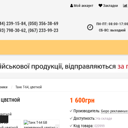
Мой аккаунт
Закладки
44) 239-15-84, (050) 356-38-69
ПН-ПТ: 08:00-17:0
93) 798-30-62, (067) 233-99-23
СБ-ВС: выходной
хники
Танк Т-64, цветной
1 600грн
Й ЦВЕТНОЙ
Производитель:
Бюро рекламных
Доступность:
На складе
Код товара:
020999