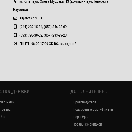
м. Київ, вул. Олега Мудрака, 13 (колишня вул. Генерала
Наумова)
all@brt.com.ua
(044) 239-15-84, (050) 356-38-69
(093) 798-30-62, (067) 233-99-23
ПН-ПТ: 08:00-17:00 СБ-ВС: выходной
А ПОДДЕРЖКИ
ДОПОЛНИТЕЛЬНО
ся с нами
Производители
 товара
Подарочные сертификаты
айта
Партнёры
Товары со скидкой