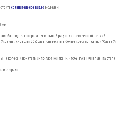
мотрите
сравнительное видео
моделей.
3 мм.
.
нил, благодаря которым пиксельный рисунок качественный, четкий.
краины, символы ВСУ, славноизвестные белые кресты, надписи "Слава Украин
 на колеса и покатать их по плотной ткани, чтобы гусеничная лента стал
нюю очередь.