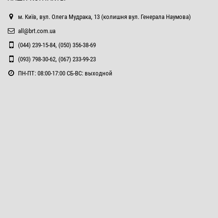
м. Київ, вул. Олега Мудрака, 13 (колишня вул. Генерала Наумова)
all@brt.com.ua
(044) 239-15-84, (050) 356-38-69
(093) 798-30-62, (067) 233-99-23
ПН-ПТ: 08:00-17:00 СБ-ВС: выходной