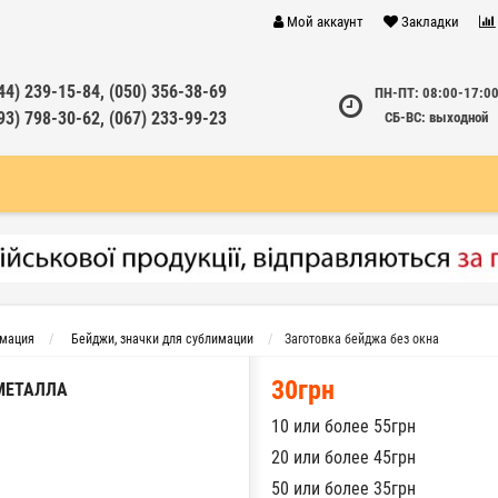
Мой аккаунт
Закладки
44) 239-15-84, (050) 356-38-69
ПН-ПТ: 08:00-17:0
93) 798-30-62, (067) 233-99-23
СБ-ВС: выходной
имация
Бейджи, значки для сублимации
Заготовка бейджа без окна
30грн
МЕТАЛЛА
10 или более 55грн
20 или более 45грн
50 или более 35грн