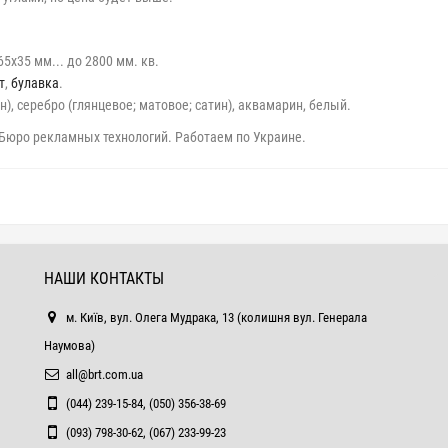
5х35 мм... до 2800 мм. кв.
т
,
булавка
.
ин), серебро (глянцевое; матовое; сатин), аквамарин, белый.
 Бюро рекламных технологий. Работаем по Украине.
НАШИ КОНТАКТЫ
м. Київ, вул. Олега Мудрака, 13 (колишня вул. Генерала
Наумова)
all@brt.com.ua
(044) 239-15-84, (050) 356-38-69
(093) 798-30-62, (067) 233-99-23