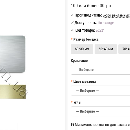
100 или более 30грн
Производитель:
Бюро рекламных
Доступность:
На складе
Код товара:
Б2221
Размер бейджа:
60*30 мм
60*40 мм
70*4
Крепление
Цвет металла
Углы
Минимальное кол-во для заказа эт